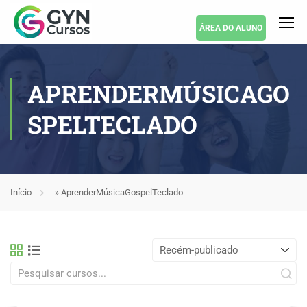
ÁREA DO ALUNO
APRENDERMÚSICAGO
SPELTECLADO
Início
»
AprenderMúsicaGospelTeclado