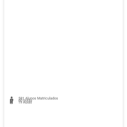
581
Alunos Matriculados
60 horas
19
Aulas