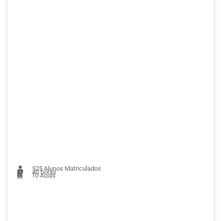
525
Alunos Matriculados
40 horas
10
Aulas