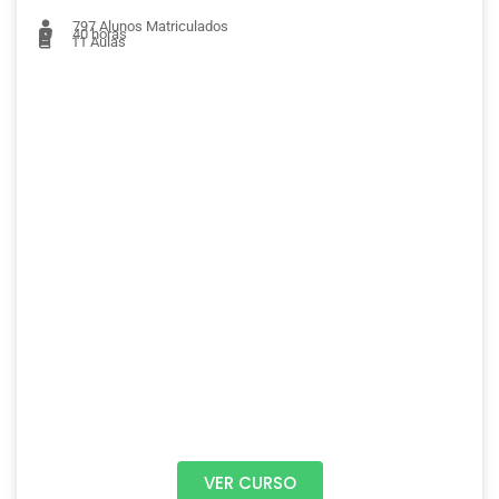
797
Alunos Matriculados
40 horas
11
Aulas
VER CURSO