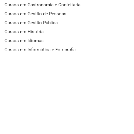
Cursos em Gastronomia e Confeitaria
Cursos em Gestão de Pessoas
Cursos em Gestão Pública
Cursos em História
Cursos em Idiomas
Cursos em Informática e Fotografia
Cursos em Letras
Cursos em Marketing
Cursos em Matemática
Cursos em Mecânica
Cursos em Medicina
Cursos em Meio Ambiente
Cursos em Moda e Beleza
Cursos em Música
Cursos em Odontologia