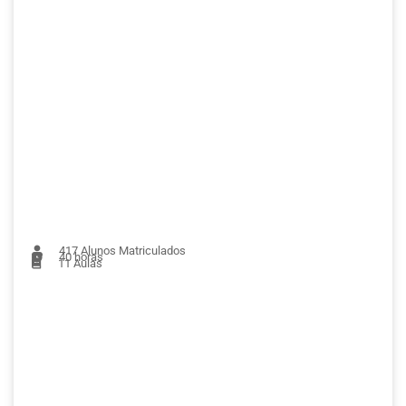
417
Alunos Matriculados
40 horas
11
Aulas