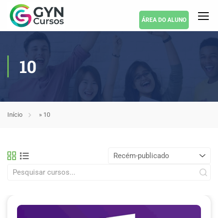
ÁREA DO ALUNO
10
Início
»
10