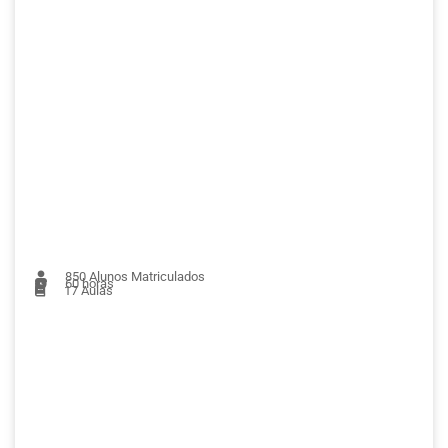
850
Alunos Matriculados
60 horas
17
Aulas