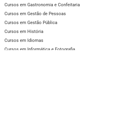
Cursos em Gastronomia e Confeitaria
Cursos em Gestão de Pessoas
Cursos em Gestão Pública
Cursos em História
Cursos em Idiomas
Cursos em Informática e Fotografia
Cursos em Letras
Cursos em Marketing
Cursos em Matemática
Cursos em Mecânica
Cursos em Medicina
Cursos em Meio Ambiente
Cursos em Moda e Beleza
Cursos em Música
Cursos em Odontologia