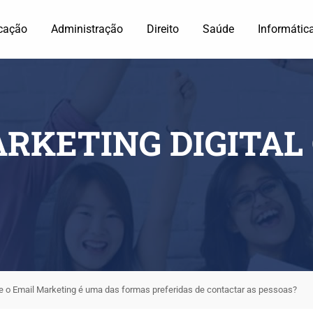
cação
Administração
Direito
Saúde
Informátic
RKETING DIGITAL
e o Email Marketing é uma das formas preferidas de contactar as pessoas?