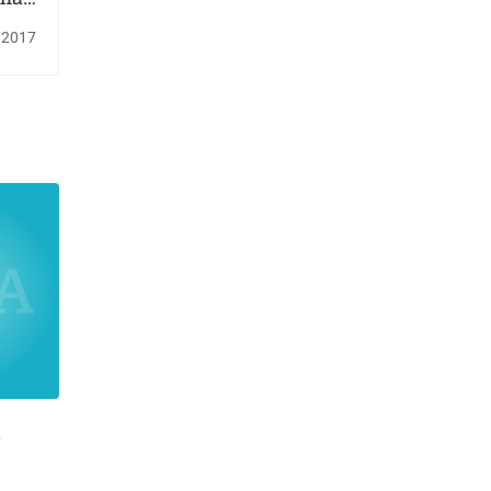
iona
/2017
l