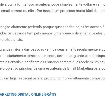
de alguma forma isso aconteça, pode simplesmente voltar e verifi
e email correto ou não . Por isso, é um processo muito fácil de mon
ação altamente preferido porque quase todos hoje têm acesso à
 todos os usuários têm pelo menos um endereço de email que eles
 profissionais.
ande maioria das pessoas verifica seus emails regularmente e q
mails diariamente também aumentou devido ao grande uso de dispo
mente os emails e notificam os usuários sempre que recebem um nov
é o objetivo principal de uma estratégia de Email Marketing para c
iou um lugar especial para si próprio no mundo altamente competit
 MARKETING DIGITAL ONLINE GRÁTIS