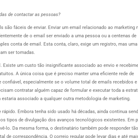
idas de contactar as pessoas?
s são fáceis de enviar. Enviar um email relacionado ao marketing 
entemente de o email ser enviado a uma pessoa ou a centenas de
les conta de email. Esta conta, claro, exige um registro, mas uma
isam ser tomadas.
. Existe um custo tão insignificante associado ao envio e recebim
uitos. A única coisa que é preciso manter uma eficiente rede de
 confiável, especialmente se o volume total de emails recebidos e
isam contratar alguém capaz de formular e executar toda a estrat
estaria associado a qualquer outra metodologia de marketing.
te rápido. Embora tenha sido usado há décadas, ainda continua sen
s os tipos de divulgação dos avanços tecnológicos existentes. Em
e vê-lo. Da mesma forma, o destinatário também pode responder tã
al de correspondência. O correio regular pode levar dias e até mai