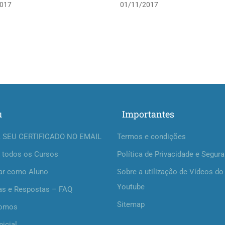
017
01/11/2017
u
Importantes
 SEU CERTIFICADO NO EMAIL
Termos e condições
 todos os Cursos
Política de Privacidade e Segur
ar como Aluno
Sobre a utilização de Vídeos do
Youtube
as e Respostas – FAQ
Sitemap
omos
nicial