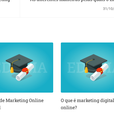
Marketing func
31/10
 de Marketing Online
O que é marketing digita
l
online?