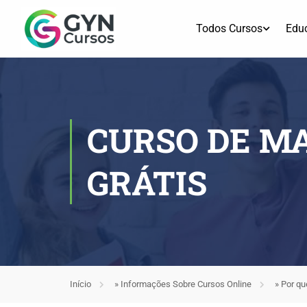
Todos Cursos
Edu
CURSO DE MA
GRÁTIS
Início
»
Informações Sobre Cursos Online
»
Por qu