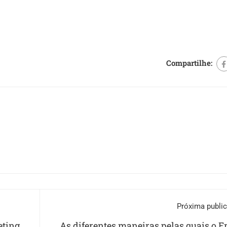
Compartilhe:
Próxima publi
eting
As diferentes maneiras pelas quais o E