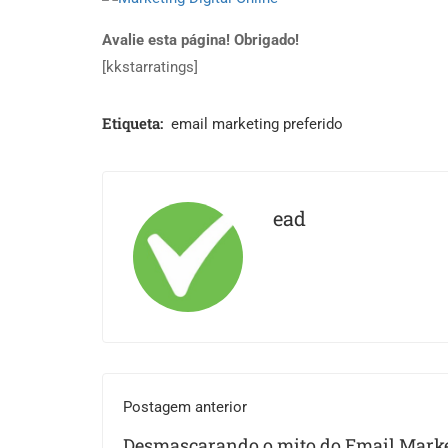
Avalie esta página! Obrigado!
[kkstarratings]
Etiqueta:
email marketing preferido
ead
Postagem anterior
Desmascarando o mito do Email Mark