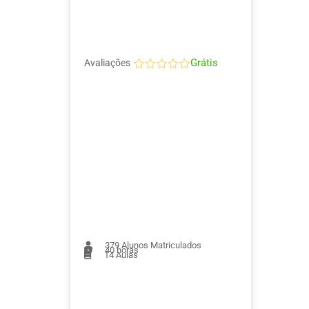
Grátis
Avaliações
379
Alunos Matriculados
40 horas
14
Aulas