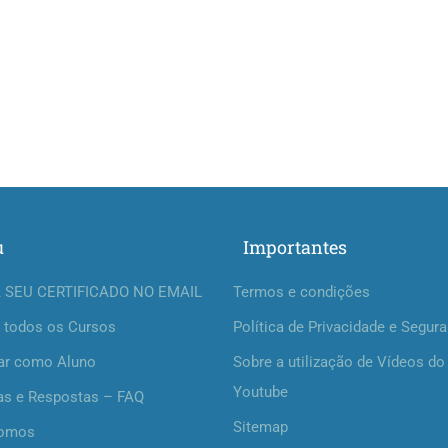
u
Importantes
 SEU CERTIFICADO NO EMAIL
Termos e condições
 todos os Cursos
Política de Privacidade e Segur
ar como Aluno
Sobre a utilização de Vídeos do
Youtube
as e Respostas – FAQ
Sitemap
omos