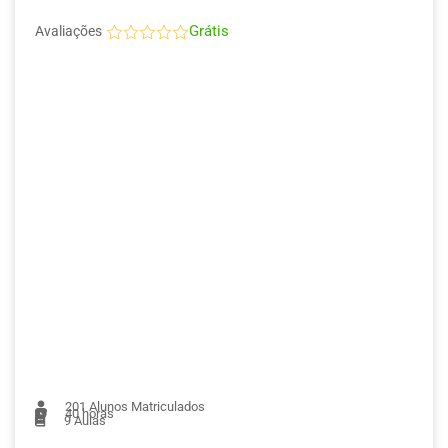
Grátis
Avaliações
201
Alunos Matriculados
40 horas
9
Aulas