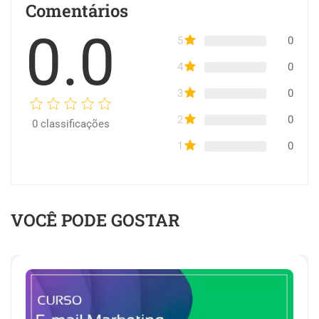
Comentários
0.0
5
0
4
0
3
0
2
0
0
classificações
1
0
VOCÊ PODE GOSTAR