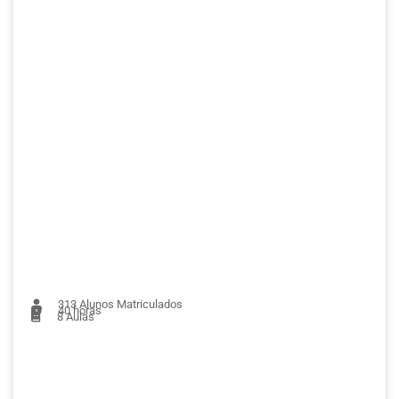
313
Alunos Matriculados
40 horas
8
Aulas