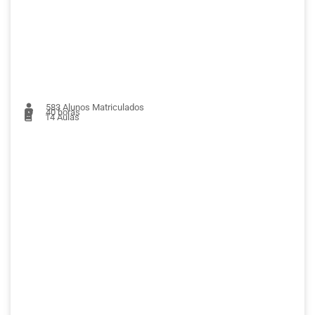
583
Alunos Matriculados
40 horas
14
Aulas