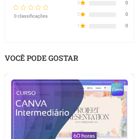
3
0
2
0
0
classificações
1
0
VOCÊ PODE GOSTAR