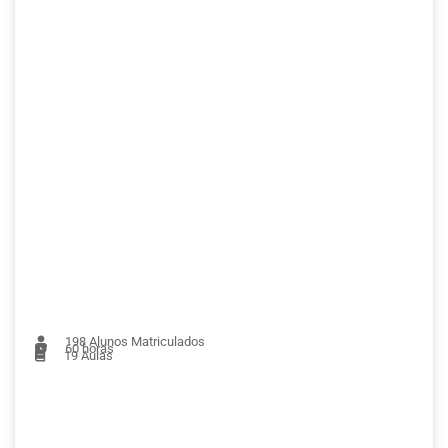
198
Alunos Matriculados
60 horas
19
Aulas