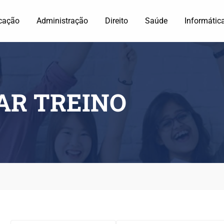
cação
Administração
Direito
Saúde
Informátic
R TREINO