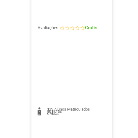
Grátis
Avaliações
313
Alunos Matriculados
40 horas
8
Aulas