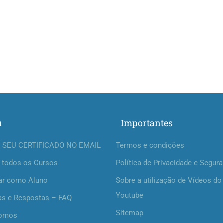
u
Importantes
 SEU CERTIFICADO NO EMAIL
Termos e condições
 todos os Cursos
Política de Privacidade e Segur
ar como Aluno
Sobre a utilização de Vídeos do
Youtube
as e Respostas – FAQ
Sitemap
omos