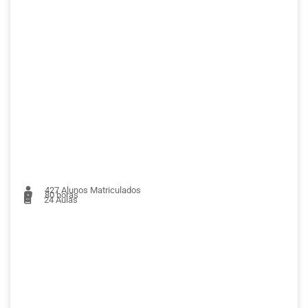
427
Alunos Matriculados
80 horas
24
Aulas