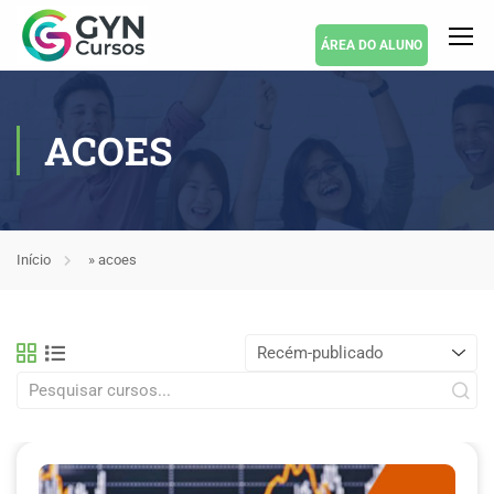
ÁREA DO ALUNO
ACOES
Início
»
acoes