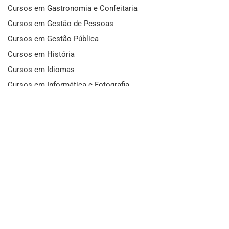
Cursos em Gastronomia e Confeitaria
Cursos em Gestão de Pessoas
Cursos em Gestão Pública
Cursos em História
Cursos em Idiomas
Cursos em Informática e Fotografia
Cursos em Letras
Cursos em Marketing
Cursos em Matemática
Cursos em Mecânica
Cursos em Medicina
Cursos em Meio Ambiente
Cursos em Moda e Beleza
Cursos em Música
Cursos em Odontologia