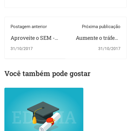
Postagem anterior
Próxima publicação
Aproveite o SEM -
Aumente o tráfego
Search Engine
em seu Website
31/10/2017
31/10/2017
Marketing
Você também pode gostar