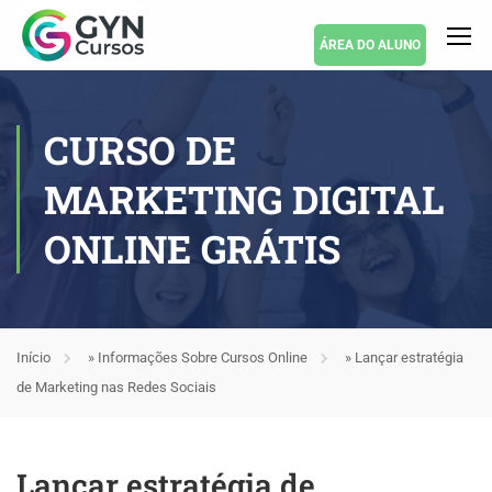
ÁREA DO ALUNO
CURSO DE
MARKETING DIGITAL
ONLINE GRÁTIS
Início
»
Informações Sobre Cursos Online
»
Lançar estratégia
de Marketing nas Redes Sociais
Lançar estratégia de