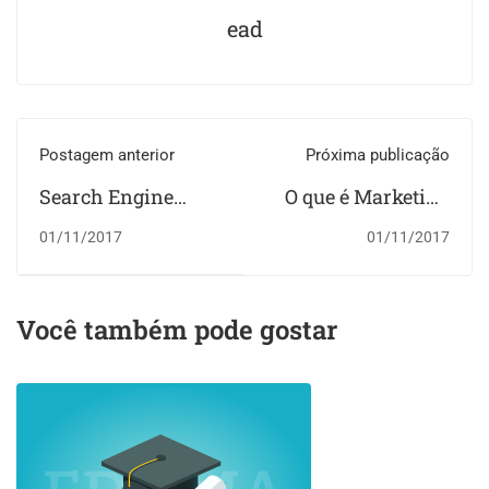
ead
Postagem anterior
Próxima publicação
Search Engine
O que é Marketing
Optimization(SEO)
nas Redes Sociais?
01/11/2017
01/11/2017
e Search Engine
Marketing(SEM)
Você também pode gostar