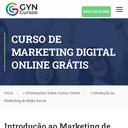
ÁREA DO ALUNO
CURSO DE
MARKETING DIGITAL
ONLINE GRÁTIS
Início
»
Informações Sobre Cursos Online
»
Introdução ao
Marketing de Mídia Social
Introdução ao Marketing de