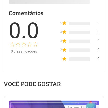
Comentários
0.0
5
0
4
0
3
0
2
0
0
classificações
1
0
VOCÊ PODE GOSTAR