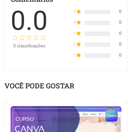
0.0
5
0
4
0
3
0
2
0
0
classificações
1
0
VOCÊ PODE GOSTAR