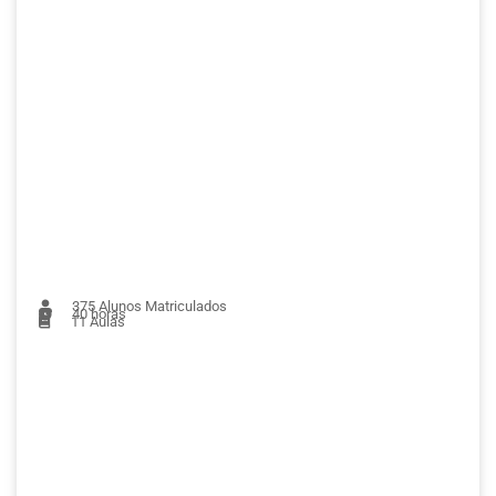
375
Alunos Matriculados
40 horas
11
Aulas