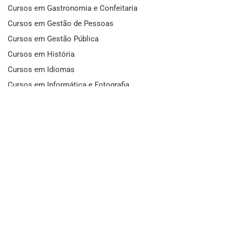
Cursos em Gastronomia e Confeitaria
Cursos em Gestão de Pessoas
Cursos em Gestão Pública
Cursos em História
Cursos em Idiomas
Cursos em Informática e Fotografia
Cursos em Letras
Cursos em Marketing
Cursos em Matemática
Cursos em Mecânica
Cursos em Medicina
Cursos em Meio Ambiente
Cursos em Moda e Beleza
Cursos em Música
Cursos em Odontologia