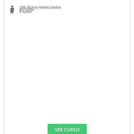
296
Alunos Matriculados
40 horas
9
Aulas
VER CURSO