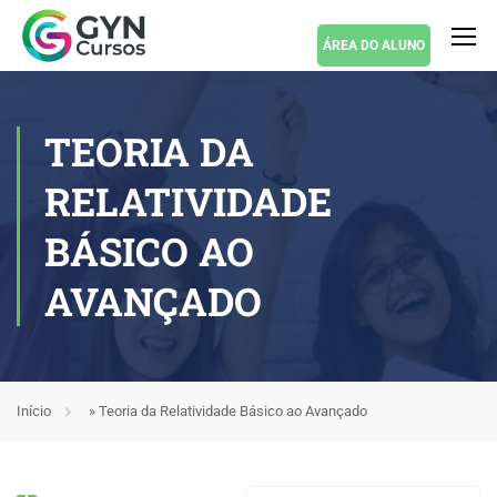
ÁREA DO ALUNO
TEORIA DA
RELATIVIDADE
BÁSICO AO
AVANÇADO
Início
»
Teoria da Relatividade Básico ao Avançado