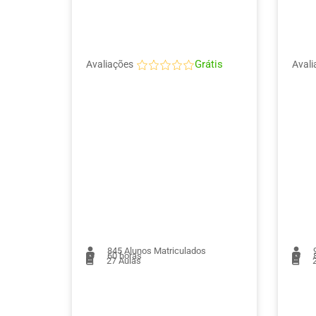
Grátis
Avaliações
Avali
845
Alunos Matriculados
60 horas
8
27
Aulas