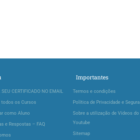
u
Importantes
 SEU CERTIFICADO NO EMAIL
Termos e condições
 todos os Cursos
Política de Privacidade e Segur
ar como Aluno
Sobre a utilização de Vídeos do
Youtube
as e Respostas – FAQ
Sitemap
omos