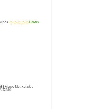
Grátis
ações
988
Alunos Matriculados
0 horas
29
Aulas