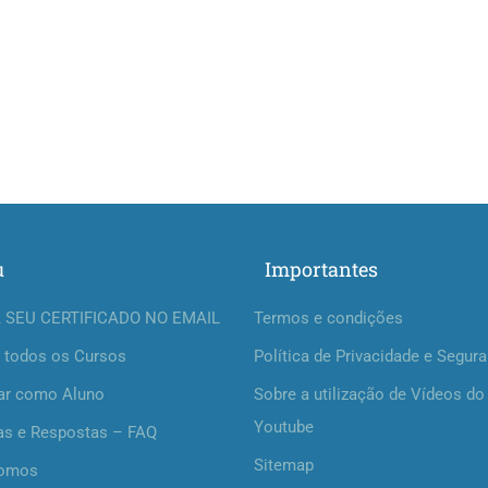
u
Importantes
 SEU CERTIFICADO NO EMAIL
Termos e condições
 todos os Cursos
Política de Privacidade e Segur
ar como Aluno
Sobre a utilização de Vídeos do
Youtube
as e Respostas – FAQ
Sitemap
omos