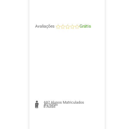
Grátis
Avaliações
697
Alunos Matriculados
40 horas
8
Aulas