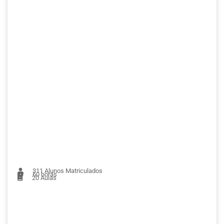
311
Alunos Matriculados
60 horas
20
Aulas