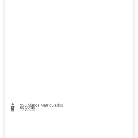
336
Alunos Matriculados
60 horas
17
Aulas