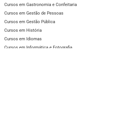
Cursos em Gastronomia e Confeitaria
Cursos em Gestão de Pessoas
Cursos em Gestão Pública
Cursos em História
Cursos em Idiomas
Cursos em Informática e Fotografia
Cursos em Letras
Cursos em Marketing
Cursos em Matemática
Cursos em Mecânica
Cursos em Medicina
Cursos em Meio Ambiente
Cursos em Moda e Beleza
Cursos em Música
Cursos em Odontologia