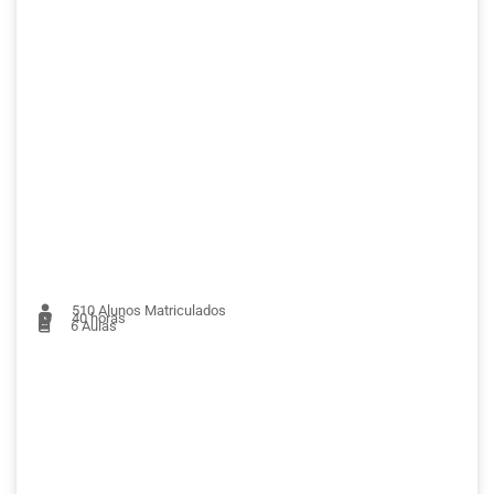
510
Alunos Matriculados
40 horas
6
Aulas