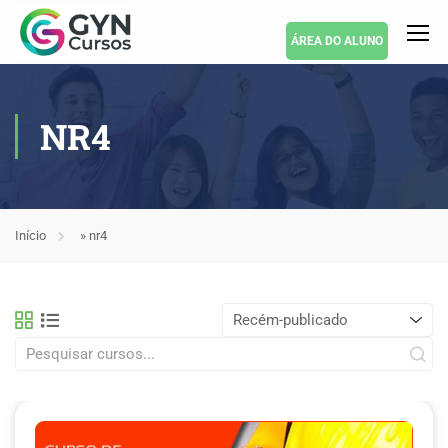
ÁREA DO ALUNO
NR4
Início
»
nr4