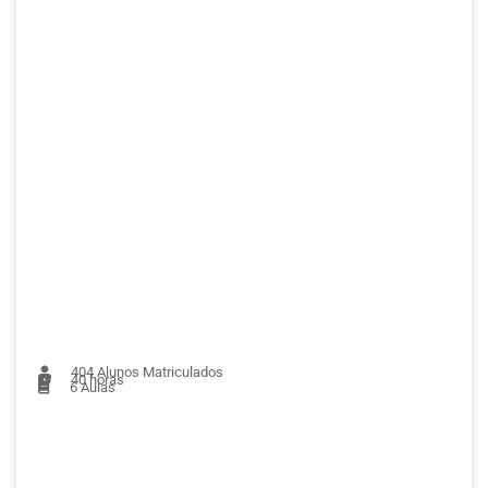
404
Alunos Matriculados
40 horas
6
Aulas