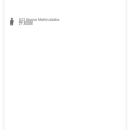
577
Alunos Matriculados
60 horas
21
Aulas