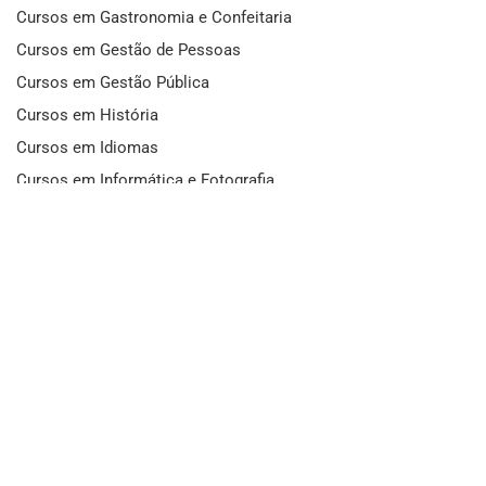
Cursos em Gastronomia e Confeitaria
Cursos em Gestão de Pessoas
Cursos em Gestão Pública
Cursos em História
Cursos em Idiomas
Cursos em Informática e Fotografia
Cursos em Letras
Cursos em Marketing
Cursos em Matemática
Cursos em Mecânica
Cursos em Medicina
Cursos em Meio Ambiente
Cursos em Moda e Beleza
Cursos em Música
Cursos em Odontologia