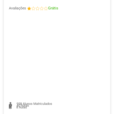
Grátis
Avaliações
958
Alunos Matriculados
40 horas
8
Aulas