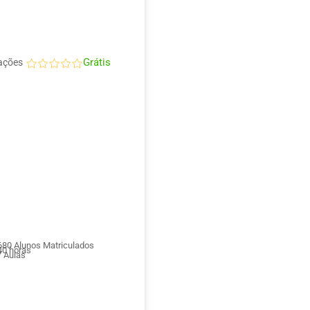
Grátis
ações
680
Alunos Matriculados
0 horas
7
Aulas