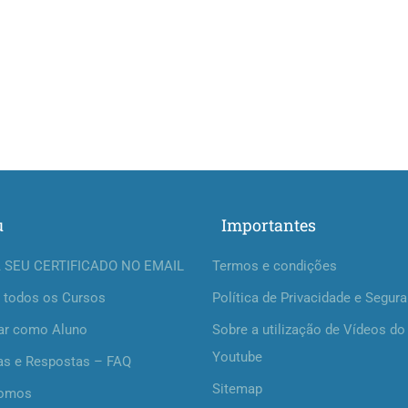
u
Importantes
 SEU CERTIFICADO NO EMAIL
Termos e condições
 todos os Cursos
Política de Privacidade e Segur
ar como Aluno
Sobre a utilização de Vídeos do
Youtube
as e Respostas – FAQ
Sitemap
omos