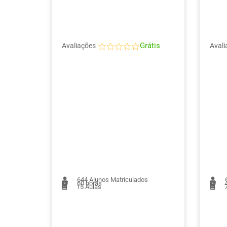
Grátis
Avaliações
Avali
644
Alunos Matriculados
60 horas
4
15
Aulas