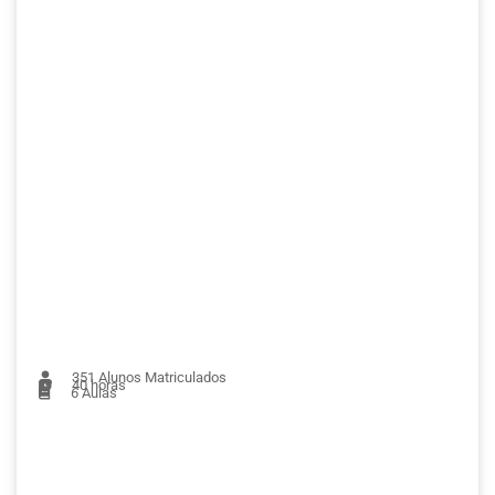
351
Alunos Matriculados
40 horas
6
Aulas