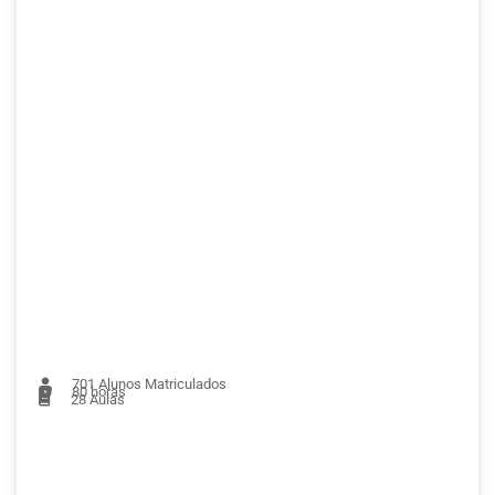
701
Alunos Matriculados
80 horas
28
Aulas