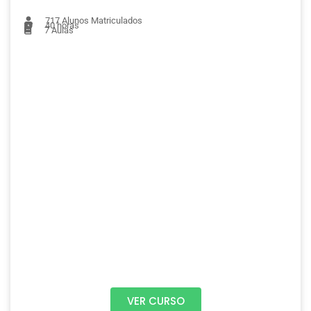
717
Alunos Matriculados
40 horas
7
Aulas
VER CURSO