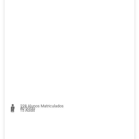
228
Alunos Matriculados
40 horas
15
Aulas