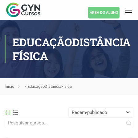
ÁREA DO ALUNO
EDUCAÇÃODISTÂNCIA
FÍSICA
Início
»
EducaçãoDistânciaFísica