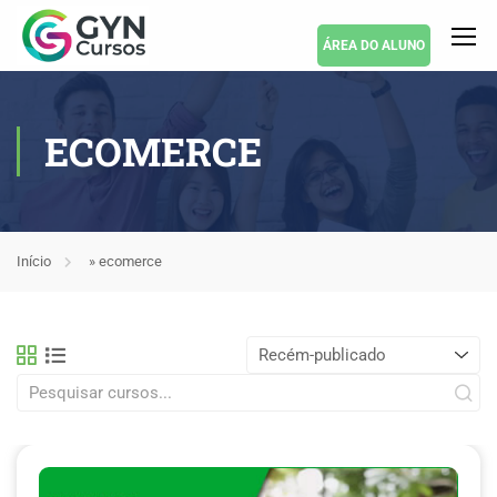
ÁREA DO ALUNO
ECOMERCE
Início
»
ecomerce