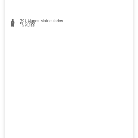
791
Alunos Matriculados
60 horas
15
Aulas