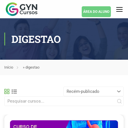
ÁREA DO ALUNO
DIGESTAO
Início
»
digestao