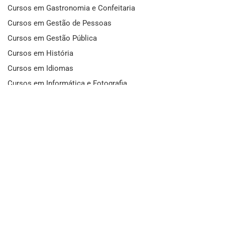
Cursos em Gastronomia e Confeitaria
Cursos em Gestão de Pessoas
Cursos em Gestão Pública
Cursos em História
Cursos em Idiomas
Cursos em Informática e Fotografia
Cursos em Letras
Cursos em Marketing
Cursos em Matemática
Cursos em Mecânica
Cursos em Medicina
Cursos em Meio Ambiente
Cursos em Moda e Beleza
Cursos em Música
Cursos em Odontologia