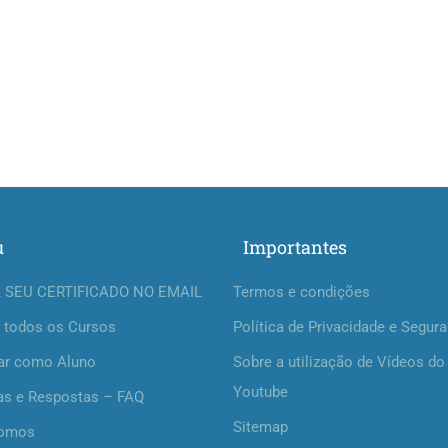
u
Importantes
 SEU CERTIFICADO NO EMAIL
Termos e condições
 todos os Cursos
Política de Privacidade e Segur
ar como Aluno
Sobre a utilização de Vídeos do
Youtube
as e Respostas – FAQ
Sitemap
omos