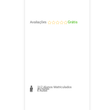
Grátis
Avaliações
217
Alunos Matriculados
40 horas
6
Aulas