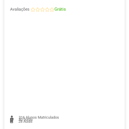
Grátis
Avaliações
316
Alunos Matriculados
80 horas
28
Aulas