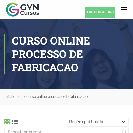
ÁREA DO ALUNO
CURSO ONLINE
PROCESSO DE
FABRICACAO
Início
»
curso online processo de fabricacao