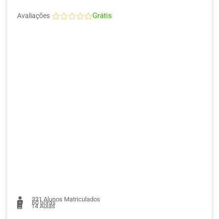
Grátis
Avaliações
331
Alunos Matriculados
60 horas
14
Aulas