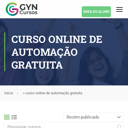
ÁREA DO ALUNO
CURSO ONLINE DE
AUTOMAÇÃO
GRATUITA
Início
»
curso online de automação gratuita