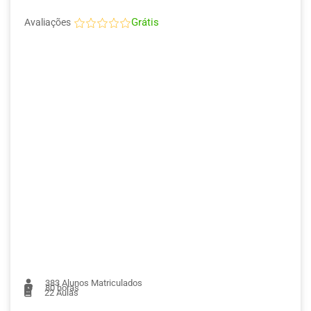
Grátis
Avaliações
383
Alunos Matriculados
80 horas
22
Aulas