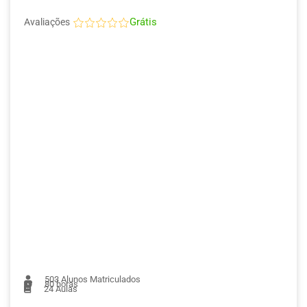
Grátis
Avaliações
503
Alunos Matriculados
80 horas
24
Aulas