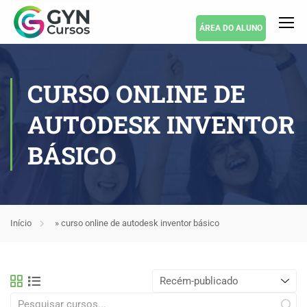
ÁREA DO ALUNO
CURSO ONLINE DE
AUTODESK INVENTOR
BÁSICO
Início
»
curso online de autodesk inventor básico