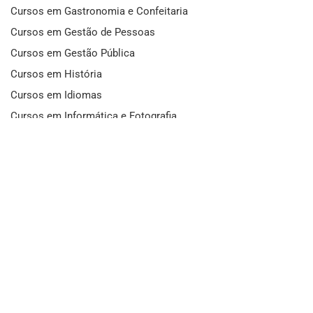
Cursos em Gastronomia e Confeitaria
Cursos em Gestão de Pessoas
Cursos em Gestão Pública
Cursos em História
Cursos em Idiomas
Cursos em Informática e Fotografia
Cursos em Letras
Cursos em Marketing
Cursos em Matemática
Cursos em Mecânica
Cursos em Medicina
Cursos em Meio Ambiente
Cursos em Moda e Beleza
Cursos em Música
Cursos em Odontologia