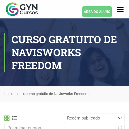
ÁREA DO ALUNO
CURSO GRATUITO DE
NAVISWORKS
FREEDOM
Início
»
curso gratuito de Navisworks Freedom