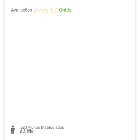
Grátis
Avaliações
280
Alunos Matriculados
40 horas
8
Aulas