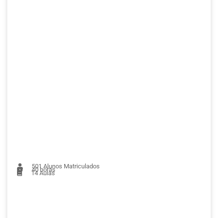
501
Alunos Matriculados
40 horas
14
Aulas