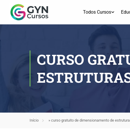
Todos Cursos
Edu
CURSO GRAT
ESTRUTURA
Início
»
curso gratuito de dimensionamento de estrutur