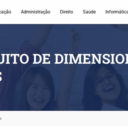
cação
Administração
Direito
Saúde
Informátic
UITO DE DIMENSI
S
as