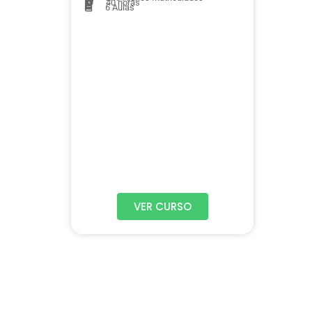
40 horas
6
Aulas
VER CURSO