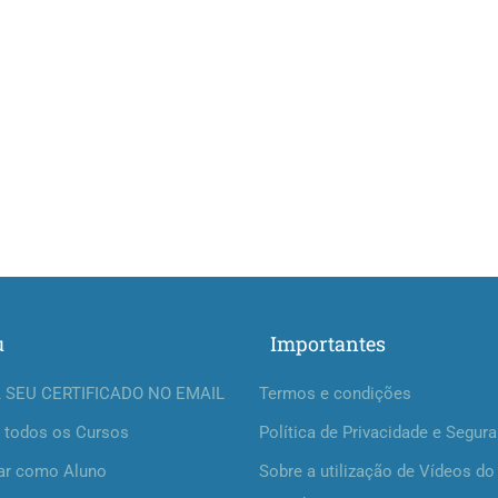
u
Importantes
 SEU CERTIFICADO NO EMAIL
Termos e condições
 todos os Cursos
Política de Privacidade e Segur
ar como Aluno
Sobre a utilização de Vídeos do