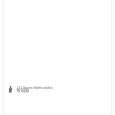
717
Alunos Matriculados
40 horas
16
Aulas