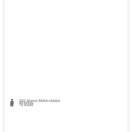
332
Alunos Matriculados
60 horas
14
Aulas