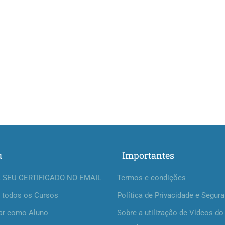
u
Importantes
 SEU CERTIFICADO NO EMAIL
Termos e condições
 todos os Cursos
Política de Privacidade e Segur
ar como Aluno
Sobre a utilização de Vídeos do