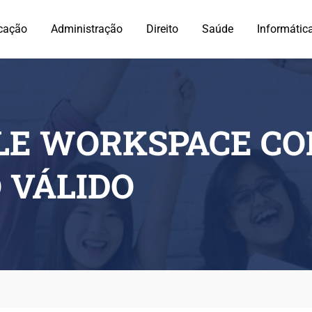
cação
Administração
Direito
Saúde
Informátic
LE WORKSPACE C
 VÁLIDO