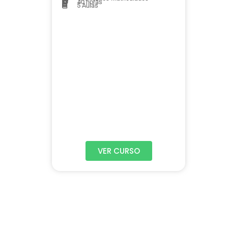
40 horas
5
Aulas
VER CURSO