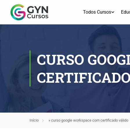
Todos Cursos
Edu
CURSO GOOG
CERTIFICADO
Início
»
curso google workspace com certificado válido