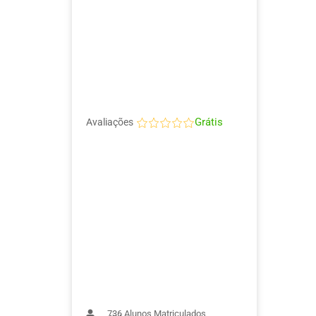
Grátis
Avaliações
736
Alunos Matriculados