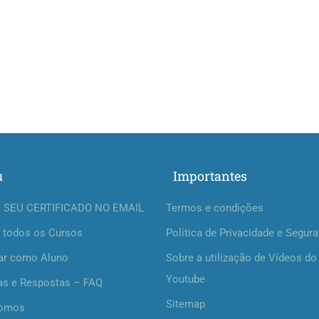
u
Importantes
 SEU CERTIFICADO NO EMAIL
Termos e condições
 todos os Cursos
Política de Privacidade e Segur
ar como Aluno
Sobre a utilização de Vídeos do
Youtube
as e Respostas – FAQ
Sitemap
omos