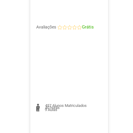
Grátis
Avaliações
457
Alunos Matriculados
40 horas
9
Aulas